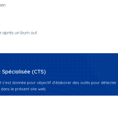
dien
le après un burn out
Spécialisée (CTS)
’est donnée pour objectif d’élaborer des outils pour détecter e
 dans le présent site web.