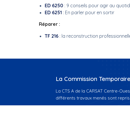
ED 6250
: 9 conseils pour agir au quoti
ED 6251
: En parler pour en sortir
Réparer :
TF 216
: la reconstruction professionnel
La Commission Temporaire 
La CTS A de la CARSAT Centre-Ouest s
différents travaux menés sont repris